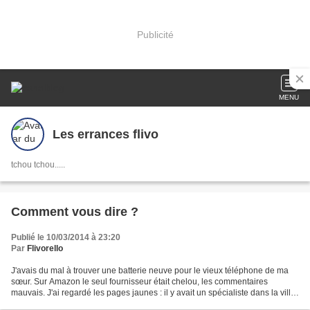
Publicité
MENU
Les errances flivo
tchou tchou.....
Comment vous dire ?
Publié le 10/03/2014 à 23:20
Par
Flivorello
J'avais du mal à trouver une batterie neuve pour le vieux téléphone de ma
sœur. Sur Amazon le seul fournisseur était chelou, les commentaires
mauvais. J'ai regardé les pages jaunes : il y avait un spécialiste dans la ville,
dans un quartier où j'ai habité....