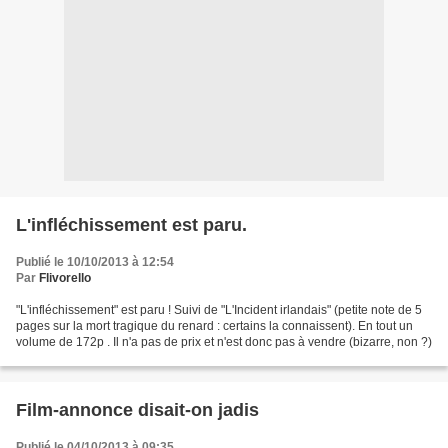
L'infléchissement est paru.
Publié le 10/10/2013 à 12:54
Par
Flivorello
"L'infléchissement" est paru ! Suivi de "L'Incident irlandais" (petite note de 5
pages sur la mort tragique du renard : certains la connaissent). En tout un
volume de 172p . Il n'a pas de prix et n'est donc pas à vendre (bizarre, non ?)
Film-annonce disait-on jadis
Publié le 04/10/2013 à 09:35