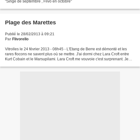
"Singe de septembre , Flivo en octobre"
Plage des Marettes
Publié le 28/02/2013 à 09:21
Par
Flivorello
Vitrolles le 24 février 2013 - 08h45 - L'Etang de Berre est démonté et les
rares flocons ne savent plus où se mettre. J'ai dormi chez Lara Croft entre
Kurt Cobain et le Marsupilami. Lara Croft me vouvoie c'est surprenant. Je
reviens ici, pas nécessairement...