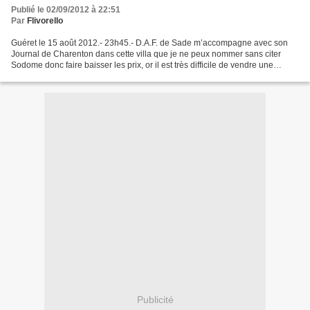
Publié le 02/09/2012 à 22:51
Par
Flivorello
Guéret le 15 août 2012.- 23h45.- D.A.F. de Sade m’accompagne avec son
Journal de Charenton dans cette villa que je ne peux nommer sans citer
Sodome donc faire baisser les prix, or il est très difficile de vendre une
propriété à Guéret, alors autant cacher...
Publicité