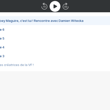
bey Maguire, c'est lui ! Rencontre avec Damien Witecka
e 6
e 5
e 4
e 3
s créatrices de la VF !
e 2
e 1
e Mektoub My Love arrive enfin ! Rencontre avec Shaïn Boumedine et Sal
i : après Toni en famille
elle réalise le bouleversant Dites lui que je l'aime